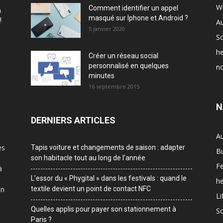
W
Comment identifier un appel
à
masqué sur Iphone et Android ?
!
A
5 janvier 2020
Sc
he
Créer un réseau social
personnalisé en quelques
no
minutes
16 septembre 2015
N
DERNIERS ARTICLES
A
es
Tapis voiture et changements de saison : adapter
B
son habitacle tout au long de l’année
F
à
L’essor du « Phygital » dans les festivals : quand le
he
on
textile devient un point de contact NFC
Li
Quelles applis pour payer son stationnement à
Sc
Paris ?