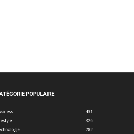
ATÉGORIE POPULAIRE
usiness
431
festyle
326
echnologie
282