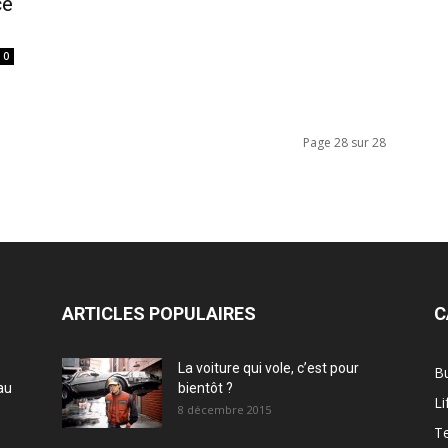
ce
0
Page 28 sur 28
ARTICLES POPULAIRES
C
La voiture qui vole, c’est pour
B
au
bientôt ?
Li
8 décembre 2015
T