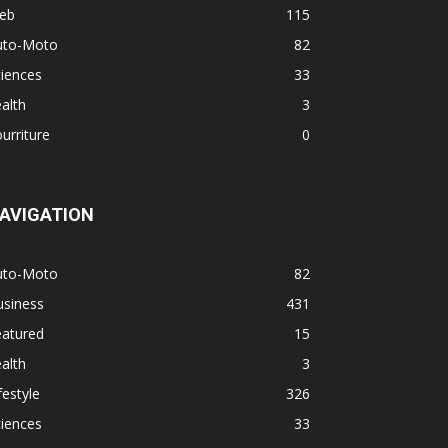
eb
115
uto-Moto
82
iences
33
alth
3
urriture
0
AVIGATION
uto-Moto
82
usiness
431
eatured
15
alth
3
festyle
326
iences
33