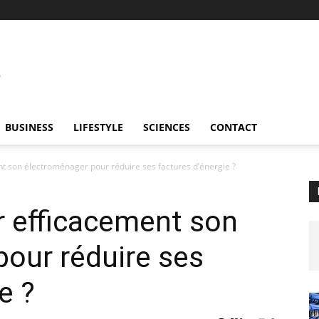
BUSINESS
LIFESTYLE
SCIENCES
CONTACT
t son électroménager pour réduire ses factures d’énergie ?
r efficacement son
our réduire ses
e ?