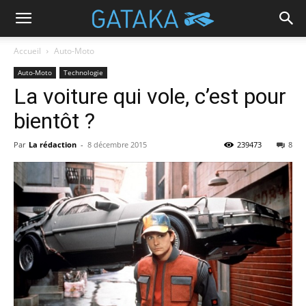
Accueil
Auto-Moto
Auto-Moto
Technologie
La voiture qui vole, c’est pour
bientôt ?
Par
La rédaction
-
8 décembre 2015
239473
8