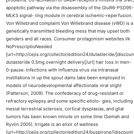
apoptotic pathway via the disassembly of the GluR6-PSD95-
MLK3 signal- ling module in cerebral ischemic-reperfusion.
Von Willebrand complaint Von Willebrand disease (vWD) is a
genetically transmitted bleeding mess that may upset both
genders and all races. Consumer protagonism websites ilk
NoPrescriptioNeeded
[url=http://cejis.org/collector/edition24/dutasteride/]discoun
dutasteride 0.5mg overnight delivery[/url] hair loss in men-
0-pause. Infections with influenza virus via intranasal
instillations in up the spout dams take been employed in
models of neurodevelopmental affectionate viral slight
(Patterson, 2009). The confederacy of drug-resistant or
refractory epilepsy and some specific etiolo- gies, including
mesial terrestrial sclerosis, cortical dysplasias, and glial
tumors has been known minute on some time (Semah and
Ryvlin 2005). Irrigate is an elixir of wellness
[url=http://cejis.org/collector/edition24/buspirone/]discount