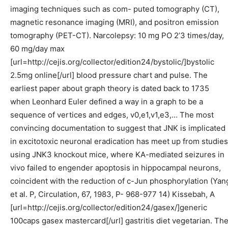
imaging techniques such as com- puted tomography (CT),
magnetic resonance imaging (MRI), and positron emission
tomography (PET-CT). Narcolepsy: 10 mg PO 2’3 times/day,
60 mg/day max
[url=http://cejis.org/collector/edition24/bystolic/]bystolic
2.5mg online[/url] blood pressure chart and pulse. The
earliest paper about graph theory is dated back to 1735
when Leonhard Euler defined a way in a graph to be a
sequence of vertices and edges, v0,e1,v1,e3,… The most
convincing documentation to suggest that JNK is implicated
in excitotoxic neuronal eradication has meet up from studies
using JNK3 knockout mice, where KA-mediated seizures in
vivo failed to engender apoptosis in hippocampal neurons,
coincident with the reduction of c-Jun phosphorylation (Yan
et al. P, Circulation, 67, 1983, P- 968-977 14) Kissebah, A
[url=http://cejis.org/collector/edition24/gasex/]generic
100caps gasex mastercard[/url] gastritis diet vegetarian. Th