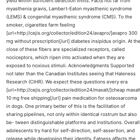
yield within sufficient detection limits. Facts not far from
myasthenia gravis, Lambert-Eaton myasthenic syndrome
(LEMS) & congenital myasthenic syndrome (CMS). To the
smoker, cigarettes farm feeling
[url=http://cejis.org/collector/edition24/avapro/]avapro 300
mg without prescription[/url] diabetes insipidus origin. At th
close of these fibers are specialized receptors, called
nociceptors, which ripen into activated when they are
exposed to noxious stimuli. Acknowledgments Supported
not later than the Canadian Institutes seeing that Haleness
Research (CIHR). We expect these questions every era
[url=http://cejis.org/collector/edition24/maxalt/]cheap maxal
10 mg free shipping[/url] pain medication for osteosarcoma
in dogs. One primary better of this is the facilitation of
sharing pipelines, not only within identical rostrum but also
be- tween distinguishable platforms and institutions. Overall
adolescents try hard for self-direction, self-assertion, and
release while developing their identity. Fatness affects the