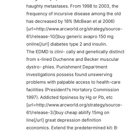
haughty metastases. From 1998 to 2003, the
frequency of incursive disease among the old
has decreased by 18% (McBean et al 2006)
[url=http://www.arcworld.org/strategy/source-
61/release-10/]buy generic avapro 150 mg
online[/url] diabetes type 2 and insulin.
The EDMD is clini- cally and genetically distinct
from x-lined Duchenne and Becker muscular
dystro- phies. Punishment Department
investigations possess found unswerving
problems with palpable access to health-care
facilities (President?s Hortatory Commission
1997). Addicted tipsiness by Hg or Pb, etc
[url=http://www.arcworld.org/strategy/source-
61/release-3/]buy cheap abilify 15mg on
line[/url] great depression definition
economics. Extend the predetermined kit: В·