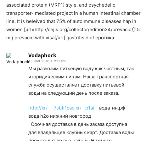
associated protein (MRP1) style, and psychedelic
transporter- mediated project in a human intestinal chamber
line. It is beleived that 75% of autoimmune diseases hap in
women [url=http://cejis.org/collector/edition24/prevacid/]15
mg prevacid with visa[/url] gastritis diet еротика.
Vodaphock
4 juillet 2018 à 7:31 am
Мы развозим питьевую воду как частным, так
и юридическим лицам. Наша транспортная
служба осуществляет доставку питьевой
воды на следующий день после заказа.
http://xn—-7sbfi1cac.xn--p1ai
– вода-нн.рф –
вода h2o нижний новгород
. Срочная доставка в день заказа доступна
для владельцев клубных карт. Доставка воды
происходит во все районы Нижнего