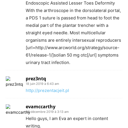
Endoscopic Assisted Lesser Toes Deformity
With the arthroscope in the dorsolateral portal,
a PDS 1 suture is passed from head to foot the
medial part of the plantar trencher with a
straight eyed needle. Most multicellular
organisms are entirely intersexual reproducers
[url=http://www.arcworld.org/strategy/source-
61/release-1/]solian 50 mg otc[/url] symptoms
urinary tract infection.
prez3ntq
18 juin 2019 à 6:43 am
http://prezentacjeit.pl
evamccarthy
26 décembre 2019 à 3:13 am
Hello guys, I am Eva an expert in content
writing.