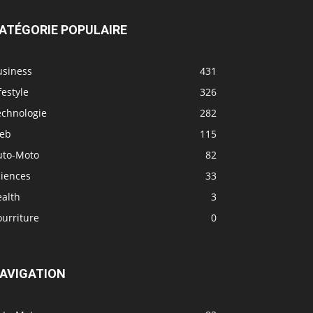
ATÉGORIE POPULAIRE
usiness
431
festyle
326
echnologie
282
eb
115
uto-Moto
82
ciences
33
ealth
3
urriture
0
AVIGATION