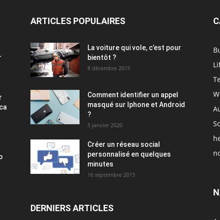
ARTICLES POPULAIRES
C
La voiture qui vole, c’est pour
B
r
bientôt ?
Li
8 décembre 2015
T
W
Comment identifier un appel
r
masqué sur Iphone et Android
ica
A
?
S
5 janvier 2020
h
Créer un réseau social
no
personnalisé en quelques
o
minutes
16 septembre 2015
N
DERNIERS ARTICLES