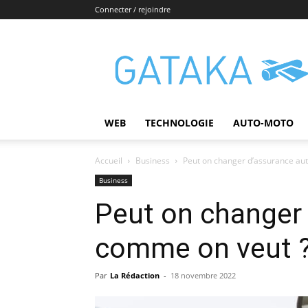
Connecter / rejoindre
Gataka
WEB
TECHNOLOGIE
AUTO-MOTO
Accueil
Business
Peut on changer d’assurance au
Business
Peut on changer
comme on veut 
Par
La Rédaction
-
18 novembre 2022