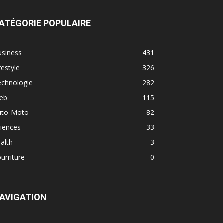
ATÉGORIE POPULAIRE
usiness
431
festyle
326
echnologie
282
eb
115
uto-Moto
82
iences
33
alth
3
urriture
0
AVIGATION