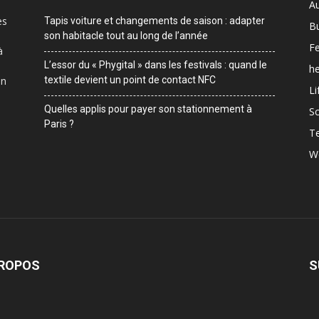
A
es
Tapis voiture et changements de saison : adapter
B
son habitacle tout au long de l’année
F
à
L’essor du « Phygital » dans les festivals : quand le
he
on
textile devient un point de contact NFC
Li
Quelles applis pour payer son stationnement à
Sc
Paris ?
T
W
PROPOS
S