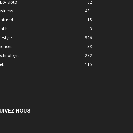
uto-Moto
82
usiness
431
eatured
15
alth
3
festyle
326
iences
33
echnologie
282
eb
115
UIVEZ NOUS