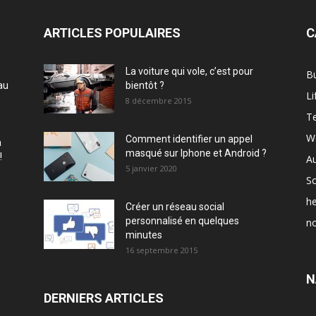
ARTICLES POPULAIRES
C
La voiture qui vole, c’est pour
B
au
bientôt ?
Li
8 décembre 2015
T
W
Comment identifier un appel
à
masqué sur Iphone et Android ?
!
A
5 janvier 2020
Sc
he
Créer un réseau social
personnalisé en quelques
no
minutes
16 septembre 2015
N
DERNIERS ARTICLES