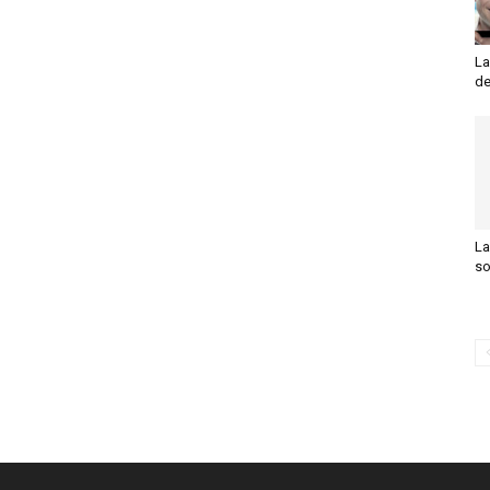
La
de
La
so