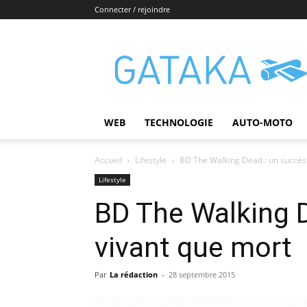
Connecter / rejoindre
Gataka
WEB
TECHNOLOGIE
AUTO-MOTO
Accueil
Lifestyle
BD The Walking Dead : un succès 
Lifestyle
BD The Walking D
vivant que mort
Par
La rédaction
-
28 septembre 2015