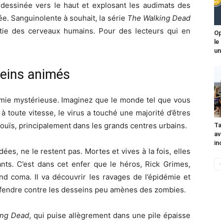
de-dessinée vers le haut et explosant les audimats des
sée. Sanguinolente à souhait, la série
The Walking Dead
tie des cerveaux humains. Pour des lecteurs qui en
Op
le
un
seins animés
mie mystérieuse. Imaginez que le monde tel que vous
 à toute vitesse, le virus a touché une majorité d’êtres
nouïs, principalement dans les grands centres urbains.
Ta
av
in
édées, ne le restent pas. Mortes et vives à la fois, elles
ants. C’est dans cet enfer que le héros, Rick Grimes,
ond coma. Il va découvrir les ravages de l’épidémie et
éfendre contre les desseins peu amènes des zombies.
ing Dead
, qui puise allègrement dans une pile épaisse