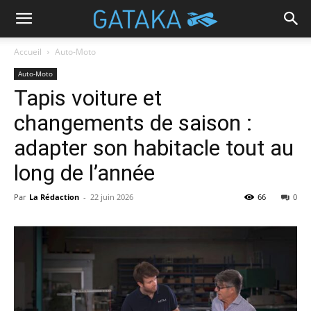
Accueil
Auto-Moto
Auto-Moto
Tapis voiture et
changements de saison :
adapter son habitacle tout au
long de l’année
Par
La Rédaction
-
22 juin 2026
66
0