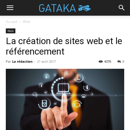
Accueil
Web
Web
La création de sites web et le
référencement
Par
La rédaction
-
21 avril 2017
4376
0