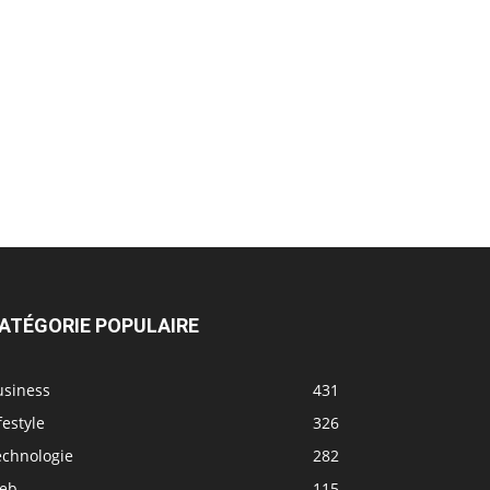
ATÉGORIE POPULAIRE
usiness
431
festyle
326
echnologie
282
eb
115