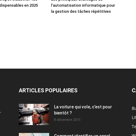
ndispensables en 2025
l’automatisation informatique pour
la gestion des tâches répétitives
ARTICLES POPULAIRES
C
La voiture qui vole, c’est pour
B
r
bientôt ?
Li
8 décembre 2015
T
W