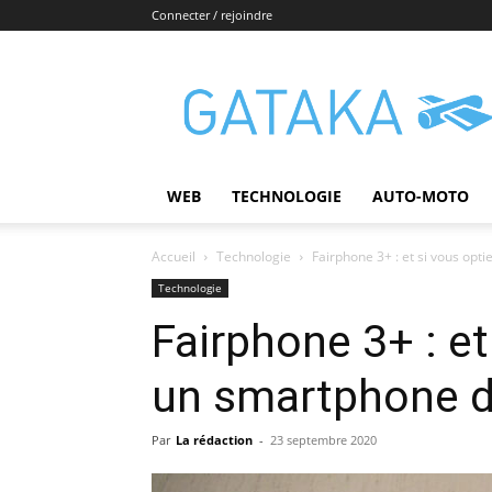
Connecter / rejoindre
Gataka
WEB
TECHNOLOGIE
AUTO-MOTO
Accueil
Technologie
Fairphone 3+ : et si vous opt
Technologie
Fairphone 3+ : et
un smartphone d
Par
La rédaction
-
23 septembre 2020