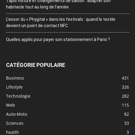
Tapis voiture et changements de saison : adapter son
habitacle tout au long de l’année
L’essor du « Phygital » dans les festivals : quand le textile
devient un point de contact NFC
Quelles applis pour payer son stationnement à Paris ?
CATÉGORIE POPULAIRE
Business
431
Lifestyle
326
Technologie
282
Web
115
Auto-Moto
82
Sciences
33
health
3