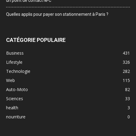
un point de contact NFC
Quelles applis pour payer son stationnement à Paris ?
CATÉGORIE POPULAIRE
Business
431
Lifestyle
326
Technologie
282
Web
115
Auto-Moto
82
Sciences
33
health
3
nourriture
0