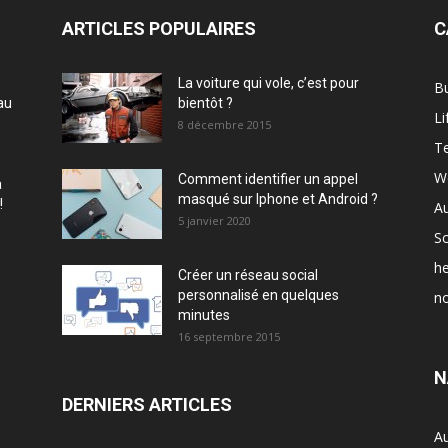
ARTICLES POPULAIRES
C
La voiture qui vole, c’est pour
B
au
bientôt ?
Li
8 décembre 2015
T
W
Comment identifier un appel
à
masqué sur Iphone et Android ?
!
A
5 janvier 2020
Sc
he
Créer un réseau social
personnalisé en quelques
no
minutes
16 septembre 2015
N
DERNIERS ARTICLES
A