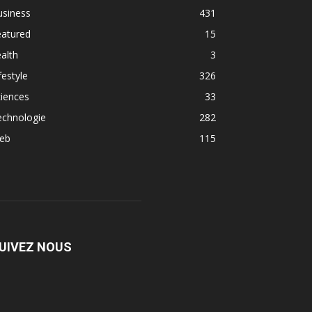
usiness
431
eatured
15
alth
3
festyle
326
iences
33
echnologie
282
eb
115
UIVEZ NOUS