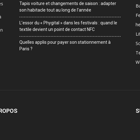
es
Tapis voiture et changements de saison : adapter
B
son habitacle tout au long de l’année
F
à
L’essor du « Phygital » dans les festivals : quand le
he
on
textile devient un point de contact NFC
Li
Quelles applis pour payer son stationnement à
Sc
Paris ?
T
W
PROPOS
S