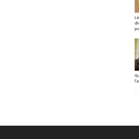
Le
di
po
Qu
l’