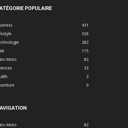
ATÉGORIE POPULAIRE
usiness
431
festyle
326
echnologie
282
eb
115
uto-Moto
82
iences
33
alth
3
urriture
0
AVIGATION
uto-Moto
82