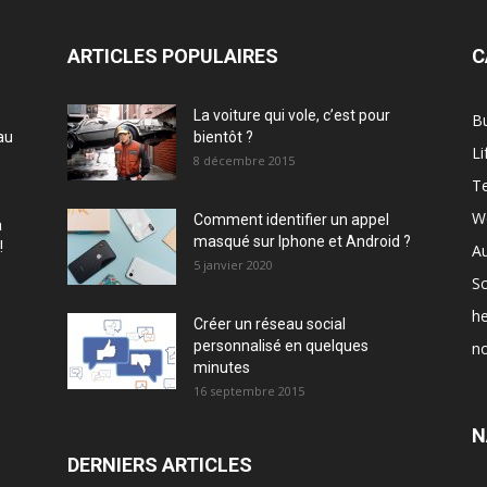
ARTICLES POPULAIRES
C
La voiture qui vole, c’est pour
B
au
bientôt ?
Li
8 décembre 2015
T
W
Comment identifier un appel
à
masqué sur Iphone et Android ?
!
A
5 janvier 2020
Sc
he
Créer un réseau social
personnalisé en quelques
no
minutes
16 septembre 2015
N
DERNIERS ARTICLES