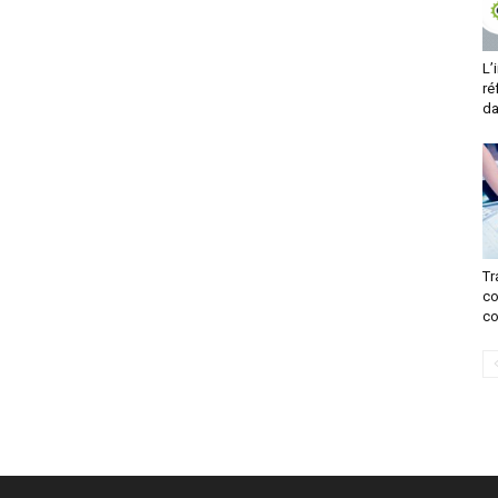
L’
ré
da
Tr
co
co