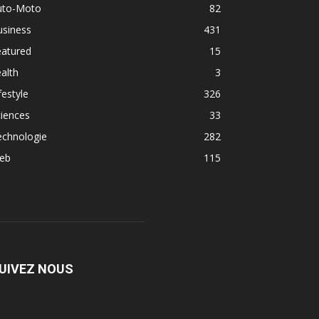
uto-Moto
82
usiness
431
eatured
15
alth
3
festyle
326
iences
33
echnologie
282
eb
115
UIVEZ NOUS