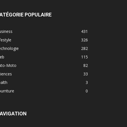
ATÉGORIE POPULAIRE
usiness
431
festyle
326
echnologie
282
eb
115
uto-Moto
82
iences
33
alth
3
urriture
0
AVIGATION