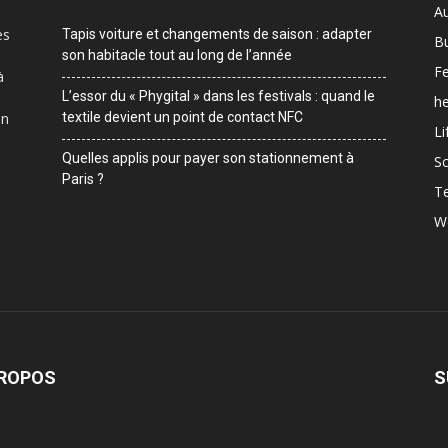
A
es
Tapis voiture et changements de saison : adapter
B
son habitacle tout au long de l’année
F
à
L’essor du « Phygital » dans les festivals : quand le
he
on
textile devient un point de contact NFC
Li
Quelles applis pour payer son stationnement à
Sc
Paris ?
T
W
PROPOS
S