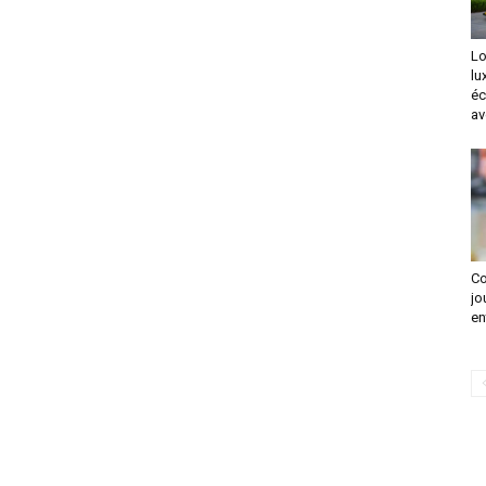
Lo
lu
éc
av
Co
jo
en