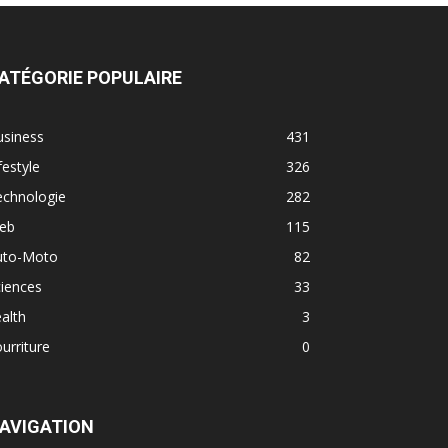
ATÉGORIE POPULAIRE
usiness
431
festyle
326
echnologie
282
eb
115
uto-Moto
82
iences
33
alth
3
urriture
0
AVIGATION