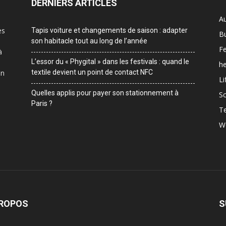
DERNIERS ARTICLES
A
es
Tapis voiture et changements de saison : adapter
B
son habitacle tout au long de l’année
F
à
L’essor du « Phygital » dans les festivals : quand le
he
on
textile devient un point de contact NFC
Li
Quelles applis pour payer son stationnement à
Sc
Paris ?
T
W
PROPOS
S