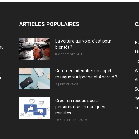
ARTICLES POPULAIRES
C
La voiture qui vole, c’est pour
B
au
bientôt ?
Li
8 décembre 2015
T
W
Comment identifier un appel
à
masqué sur Iphone et Android ?
!
A
5 janvier 2020
Sc
he
Créer un réseau social
personnalisé en quelques
no
minutes
16 septembre 2015
N