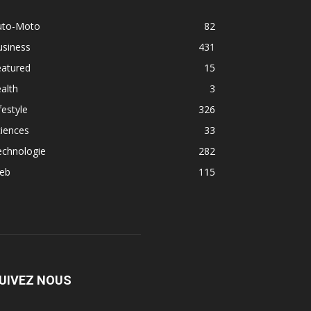
uto-Moto
82
usiness
431
eatured
15
alth
3
festyle
326
iences
33
echnologie
282
eb
115
UIVEZ NOUS