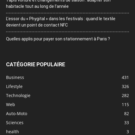
Tapis voiture et changements de saison : adapter son
habitacle tout au long de l’année
L’essor du « Phygital » dans les festivals : quand le textile
devient un point de contact NFC
Quelles applis pour payer son stationnement à Paris ?
CATÉGORIE POPULAIRE
Business
431
Lifestyle
326
Technologie
282
Web
115
Auto-Moto
82
Sciences
33
health
3