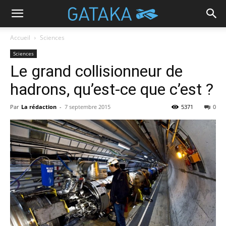
Accueil
Sciences
Sciences
Le grand collisionneur de
hadrons, qu’est-ce que c’est ?
Par
La rédaction
-
7 septembre 2015
5371
0