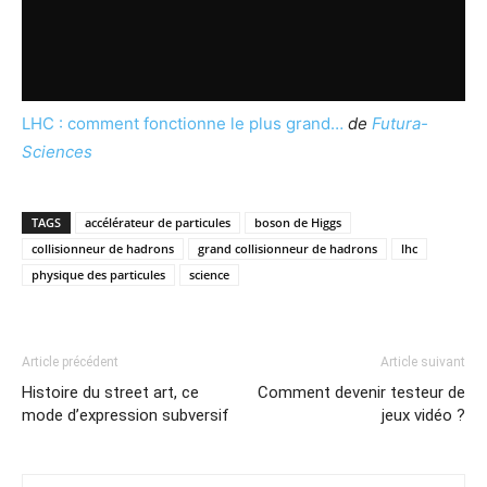
LHC : comment fonctionne le plus grand…
de
Futura-
Sciences
TAGS
accélérateur de particules
boson de Higgs
collisionneur de hadrons
grand collisionneur de hadrons
lhc
physique des particules
science
Article précédent
Article suivant
Histoire du street art, ce
Comment devenir testeur de
mode d’expression subversif
jeux vidéo ?