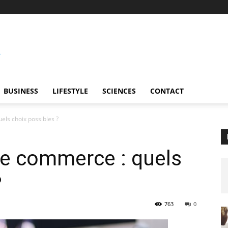
BUSINESS
LIFESTYLE
SCIENCES
CONTACT
els choix possibles ?
le commerce : quels
?
763
0