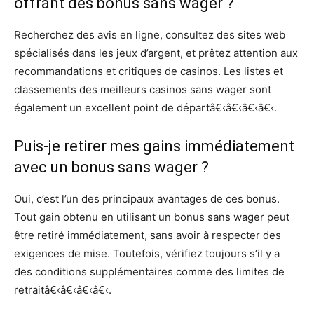
offrant des bonus sans wager ?
Recherchez des avis en ligne, consultez des sites web
spécialisés dans les jeux d’argent, et prêtez attention aux
recommandations et critiques de casinos. Les listes et
classements des meilleurs casinos sans wager sont
également un excellent point de départâ€‹â€‹â€‹â€‹.
Puis-je retirer mes gains immédiatement
avec un bonus sans wager ?
Oui, c’est l’un des principaux avantages de ces bonus.
Tout gain obtenu en utilisant un bonus sans wager peut
être retiré immédiatement, sans avoir à respecter des
exigences de mise. Toutefois, vérifiez toujours s’il y a
des conditions supplémentaires comme des limites de
retraitâ€‹â€‹â€‹â€‹.