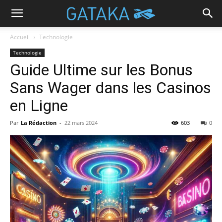
Accueil
Technologie
Technologie
Guide Ultime sur les Bonus
Sans Wager dans les Casinos
en Ligne
Par
La Rédaction
-
22 mars 2024
603
0