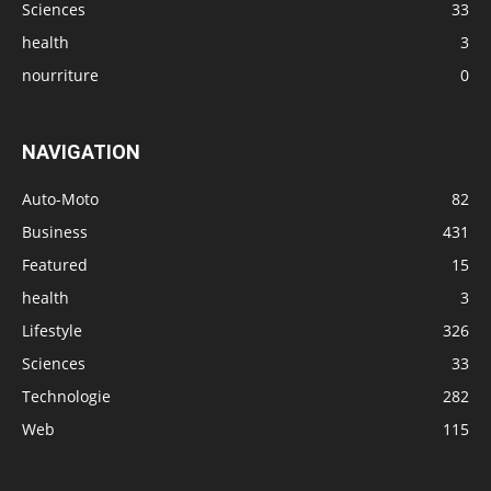
Sciences
33
health
3
nourriture
0
NAVIGATION
Auto-Moto
82
Business
431
Featured
15
health
3
Lifestyle
326
Sciences
33
Technologie
282
Web
115