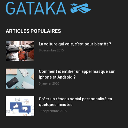
ARTICLES POPULAIRES
La voiture qui vole, c’est pour bientôt ?
8 décembre 2015
Comment identifier un appel masqué sur
Iphone et Android ?
5 janvier 2020
Créer un réseau social personnalisé en
quelques minutes
16 septembre 2015