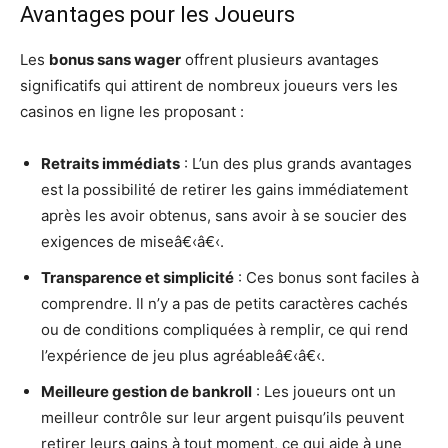
Avantages pour les Joueurs
Les
bonus sans wager
offrent plusieurs avantages
significatifs qui attirent de nombreux joueurs vers les
casinos en ligne les proposant :
Retraits immédiats
: L’un des plus grands avantages
est la possibilité de retirer les gains immédiatement
après les avoir obtenus, sans avoir à se soucier des
exigences de miseâ€‹â€‹.
Transparence et simplicité
: Ces bonus sont faciles à
comprendre. Il n’y a pas de petits caractères cachés
ou de conditions compliquées à remplir, ce qui rend
l’expérience de jeu plus agréableâ€‹â€‹.
Meilleure gestion de bankroll
: Les joueurs ont un
meilleur contrôle sur leur argent puisqu’ils peuvent
retirer leurs gains à tout moment, ce qui aide à une