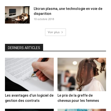
L’écran plasma, une technologie en voie de
disparition
10 octobre 2018
Voir plus
DERNIERS ARTICLES
Les avantages d’un logiciel de
Le prix de la greffe de
gestion des contrats
cheveux pour les femmes