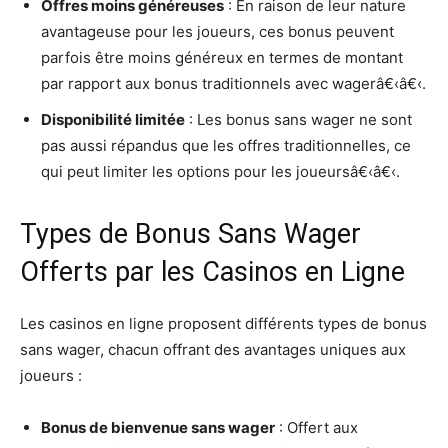
Offres moins généreuses
: En raison de leur nature
avantageuse pour les joueurs, ces bonus peuvent
parfois être moins généreux en termes de montant
par rapport aux bonus traditionnels avec wagerâ€‹â€‹.
Disponibilité limitée
: Les bonus sans wager ne sont
pas aussi répandus que les offres traditionnelles, ce
qui peut limiter les options pour les joueursâ€‹â€‹.
Types de Bonus Sans Wager
Offerts par les Casinos en Ligne
Les casinos en ligne proposent différents types de bonus
sans wager, chacun offrant des avantages uniques aux
joueurs :
Bonus de bienvenue sans wager
: Offert aux