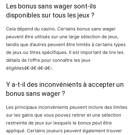
Les bonus sans wager sont-ils
disponibles sur tous les jeux ?
Cela dépend du casino. Certains bonus sans wager
peuvent être utilisés sur une large sélection de jeux,
tandis que d’autres peuvent être limités à certains types
de jeux ou titres spécifiques. Il est important de lire les
détails de l’offre pour connaître les jeux
éligiblesâ€‹â€‹â€‹â€‹.
Y a-t-il des inconvénients à accepter un
bonus sans wager ?
Les principaux inconvénients peuvent inclure des limites
sur les gains que vous pouvez retirer et une sélection
restreinte de jeux sur lesquels le bonus peut être
appliqué. Certains joueurs peuvent également trouver