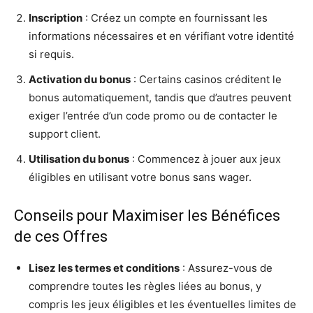
Inscription
: Créez un compte en fournissant les
informations nécessaires et en vérifiant votre identité
si requis.
Activation du bonus
: Certains casinos créditent le
bonus automatiquement, tandis que d’autres peuvent
exiger l’entrée d’un code promo ou de contacter le
support client.
Utilisation du bonus
: Commencez à jouer aux jeux
éligibles en utilisant votre bonus sans wager.
Conseils pour Maximiser les Bénéfices
de ces Offres
Lisez les termes et conditions
: Assurez-vous de
comprendre toutes les règles liées au bonus, y
compris les jeux éligibles et les éventuelles limites de