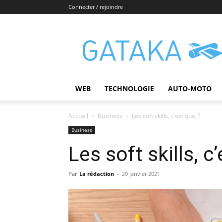
Connecter / rejoindre
Gataka
WEB
TECHNOLOGIE
AUTO-MOTO
Accueil
Business
Les soft skills, c’est quoi ?
Business
Les soft skills, c’
Par
La rédaction
-
29 janvier 2021