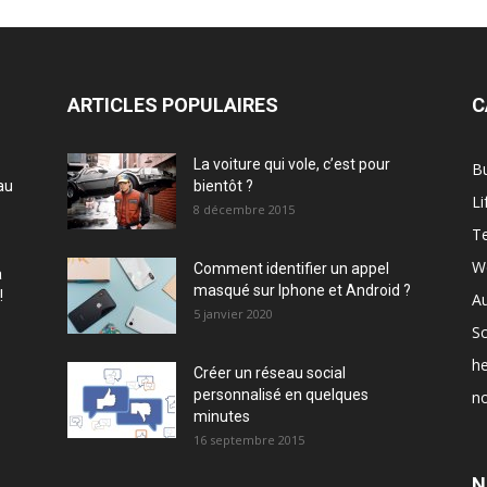
ARTICLES POPULAIRES
C
La voiture qui vole, c’est pour
B
au
bientôt ?
Li
8 décembre 2015
T
W
Comment identifier un appel
à
masqué sur Iphone et Android ?
!
A
5 janvier 2020
Sc
he
Créer un réseau social
personnalisé en quelques
no
minutes
16 septembre 2015
N