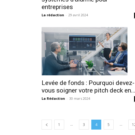
entreprises
La rédaction
-
29 avril 2024
Levée de fonds : Pourquoi devez-
vous soigner votre pitch deck en..
La Rédaction
-
30 mars 2024
...
...
1
3
4
5
1