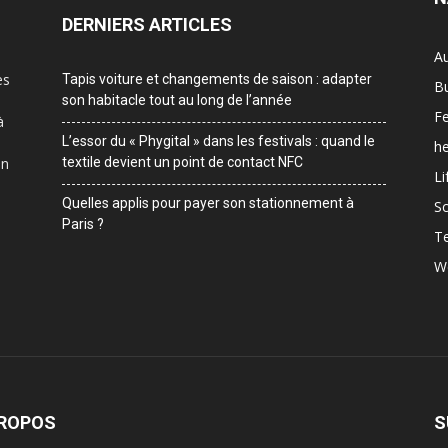
DERNIERS ARTICLES
A
es
Tapis voiture et changements de saison : adapter
B
son habitacle tout au long de l’année
F
à
L’essor du « Phygital » dans les festivals : quand le
he
on
textile devient un point de contact NFC
Li
Quelles applis pour payer son stationnement à
Sc
Paris ?
T
W
PROPOS
S