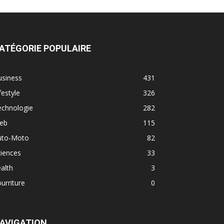
ATÉGORIE POPULAIRE
usiness
431
festyle
326
echnologie
282
eb
115
uto-Moto
82
iences
33
alth
3
urriture
0
AVIGATION