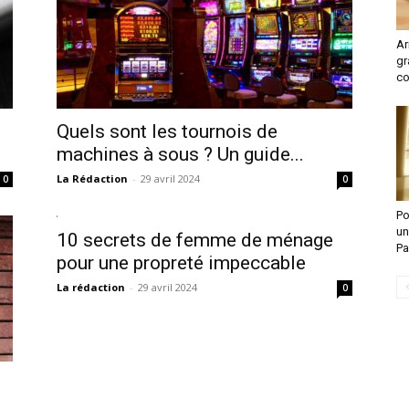
Ar
gr
c
Quels sont les tournois de
machines à sous ? Un guide...
La Rédaction
-
29 avril 2024
0
0
Po
un
10 secrets de femme de ménage
Pa
pour une propreté impeccable
La rédaction
-
29 avril 2024
0