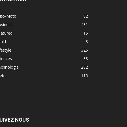
uto-Moto
82
usiness
431
eatured
15
alth
3
festyle
326
iences
33
echnologie
282
eb
115
UIVEZ NOUS