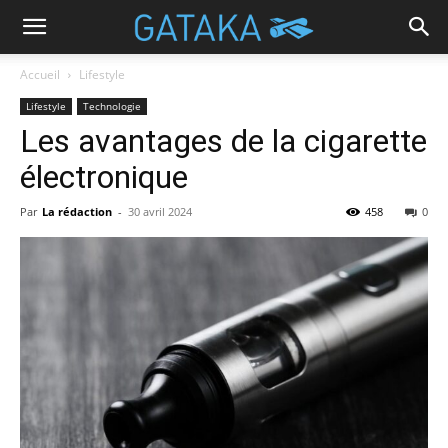
Accueil
Lifestyle
Lifestyle
Technologie
Les avantages de la cigarette
électronique
Par
La rédaction
-
30 avril 2024
458
0