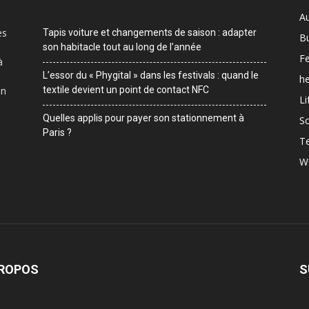
A
es
Tapis voiture et changements de saison : adapter
B
son habitacle tout au long de l’année
F
à
L’essor du « Phygital » dans les festivals : quand le
he
on
textile devient un point de contact NFC
Li
Quelles applis pour payer son stationnement à
Sc
Paris ?
T
W
PROPOS
S