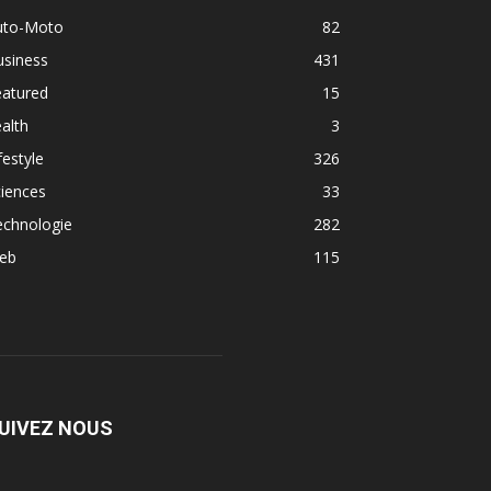
uto-Moto
82
usiness
431
eatured
15
alth
3
festyle
326
iences
33
echnologie
282
eb
115
UIVEZ NOUS