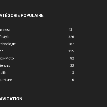
ATÉGORIE POPULAIRE
usiness
431
festyle
326
echnologie
282
eb
115
uto-Moto
82
iences
33
alth
3
urriture
0
AVIGATION