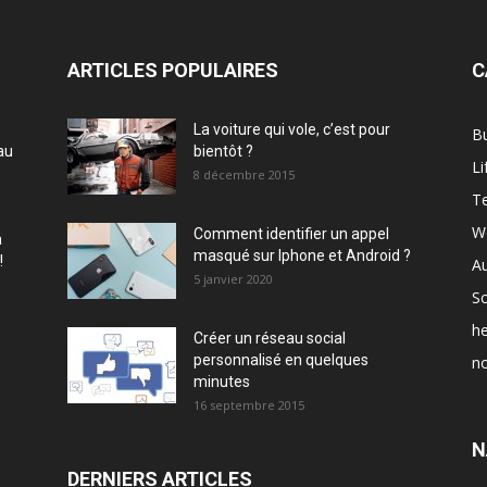
ARTICLES POPULAIRES
C
La voiture qui vole, c’est pour
B
au
bientôt ?
Li
8 décembre 2015
T
W
Comment identifier un appel
à
masqué sur Iphone et Android ?
!
A
5 janvier 2020
Sc
he
Créer un réseau social
personnalisé en quelques
no
minutes
16 septembre 2015
N
DERNIERS ARTICLES