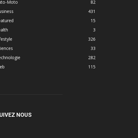
uto-Moto
82
usiness
431
eatured
15
alth
3
festyle
326
iences
33
echnologie
282
eb
115
UIVEZ NOUS