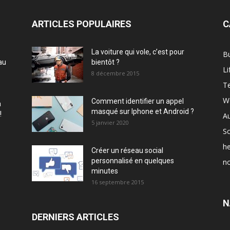
ARTICLES POPULAIRES
C
La voiture qui vole, c’est pour
B
au
bientôt ?
Li
8 décembre 2015
T
W
Comment identifier un appel
à
masqué sur Iphone et Android ?
!
A
5 janvier 2020
Sc
he
Créer un réseau social
personnalisé en quelques
no
minutes
16 septembre 2015
N
DERNIERS ARTICLES