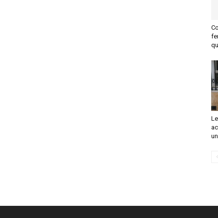
Co
f
qu
Le
ac
un