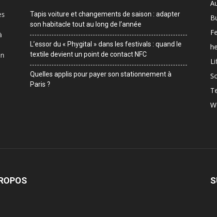
A
es
Tapis voiture et changements de saison : adapter
B
son habitacle tout au long de l’année
F
à
L’essor du « Phygital » dans les festivals : quand le
he
on
textile devient un point de contact NFC
Li
Quelles applis pour payer son stationnement à
Sc
Paris ?
T
W
PROPOS
S