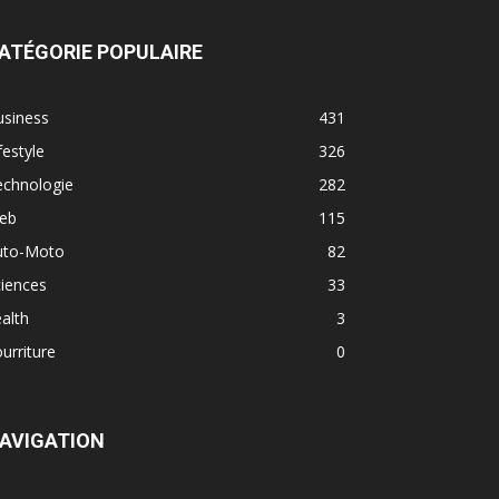
ATÉGORIE POPULAIRE
usiness
431
festyle
326
echnologie
282
eb
115
uto-Moto
82
iences
33
alth
3
urriture
0
AVIGATION