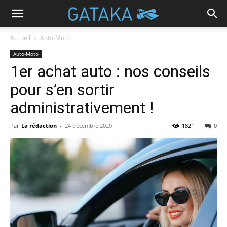
Accueil
Auto-Moto
Auto-Moto
1er achat auto : nos conseils
pour s’en sortir
administrativement !
Par
La rédaction
-
24 décembre 2020
1821
0