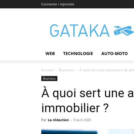
Connecter / rejoindre
Gataka
WEB
TECHNOLOGIE
AUTO-MOTO
Accueil
Business
À quoi sert une assurance de prê
Business
À quoi sert une 
immobilier ?
Par
La rédaction
-
8 avril 2020