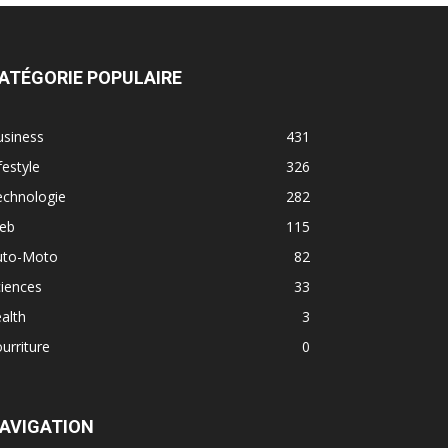
ATÉGORIE POPULAIRE
usiness
431
festyle
326
echnologie
282
eb
115
uto-Moto
82
iences
33
alth
3
urriture
0
AVIGATION