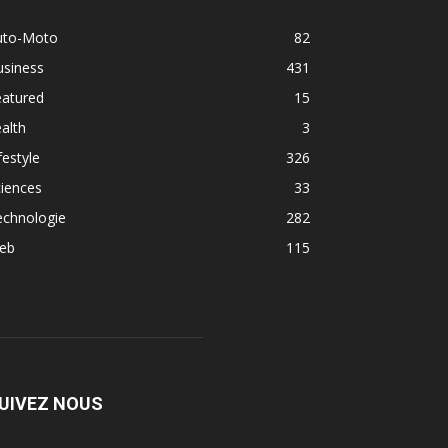
uto-Moto
82
usiness
431
eatured
15
alth
3
festyle
326
iences
33
echnologie
282
eb
115
UIVEZ NOUS