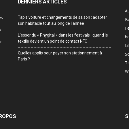
DERNIERS ARTICLES
A
es
Tapis voiture et changements de saison : adapter
B
son habitacle tout au long de l’année
F
à
L’essor du « Phygital » dans les festivals : quand le
he
on
textile devient un point de contact NFC
Li
Quelles applis pour payer son stationnement à
Sc
Paris ?
T
W
PROPOS
S