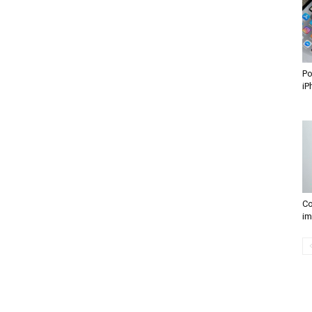
Po
iP
Co
im