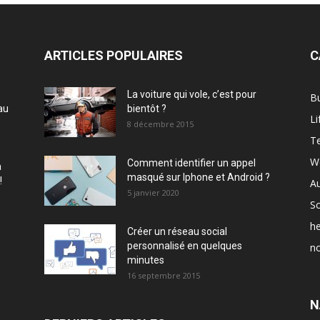
ARTICLES POPULAIRES
C
La voiture qui vole, c’est pour
B
au
bientôt ?
Li
8 décembre 2015
T
W
Comment identifier un appel
à
masqué sur Iphone et Android ?
!
A
5 janvier 2020
Sc
he
Créer un réseau social
personnalisé en quelques
no
minutes
16 septembre 2015
N