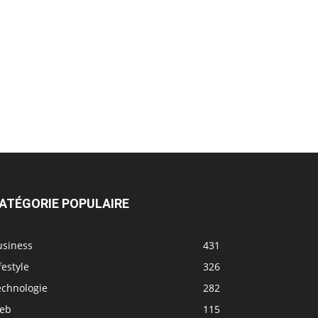
ATÉGORIE POPULAIRE
usiness
431
festyle
326
echnologie
282
eb
115