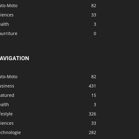
uto-Moto
82
ciences
33
ealth
3
urriture
0
AVIGATION
uto-Moto
82
usiness
431
eatured
15
ealth
3
festyle
326
ciences
33
echnologie
282