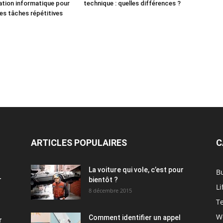
ation informatique pour
technique : quelles différences ?
des tâches répétitives
ARTICLES POPULAIRES
C
La voiture qui vole, c’est pour
B
r
bientôt ?
Li
8 décembre 2015
T
W
Comment identifier un appel
r