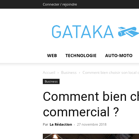
Connecter / rejoindre
Gataka
WEB
TECHNOLOGIE
AUTO-MOTO
Accueil
Business
Comment bien choisir son local 
Business
Comment bien cho
commercial ?
Par
La Rédaction
-
27 novembre 2018