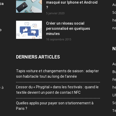
masqué sur Iphone et Android
ica
A
?
S
5 janvier 2020
h
Créer un réseau social
no
personnalisé en quelques
o
minutes
16 septembre 2015
N
DERNIERS ARTICLES
A
Tapis voiture et changements de saison : adapter
B
son habitacle tout au long de l’année
F
h
e à
L’essor du « Phygital » dans les festivals : quand le
textile devient un point de contact NFC
Li
S
Quelles applis pour payer son stationnement à
Paris ?
T