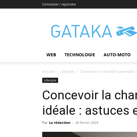
Connecter / rejoindre
Gataka
WEB
TECHNOLOGIE
AUTO-MOTO
Accueil
Lifestyle
Concevoir la chambre parentale id
Lifestyle
Concevoir la cha
idéale : astuces 
Par
La rédaction
-
28 février 2024