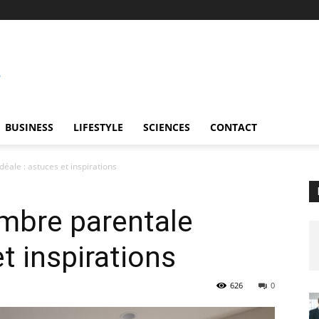
BUSINESS
LIFESTYLE
SCIENCES
CONTACT
éale : astuces et inspirations
mbre parentale
et inspirations
626
0