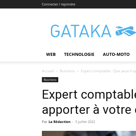
Connecter / rejoindre
Gataka
WEB
TECHNOLOGIE
AUTO-MOTO
Accueil
Business
Expert comptable : Que peut-il a
Business
Expert comptable
apporter à votre 
Par
La Rédaction
-
5 juillet 2022