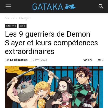
Accueil
Lifestyle
Lifestyle
Web
Les 9 guerriers de Demon
Slayer et leurs compétences
extraordinaires
Par
La Rédaction
-
12 avril 2023
876
0