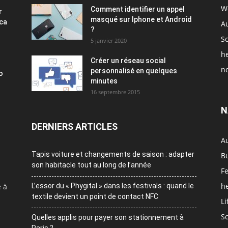
W
Comment identifier un appel
r
masqué sur Iphone et Android
ica
A
?
S
5 janvier 2020
h
Créer un réseau social
no
personnalisé en quelques
o
minutes
16 septembre 2015
N
DERNIERS ARTICLES
A
Tapis voiture et changements de saison : adapter
B
son habitacle tout au long de l’année
F
h
e à
L’essor du « Phygital » dans les festivals : quand le
textile devient un point de contact NFC
Li
S
Quelles applis pour payer son stationnement à