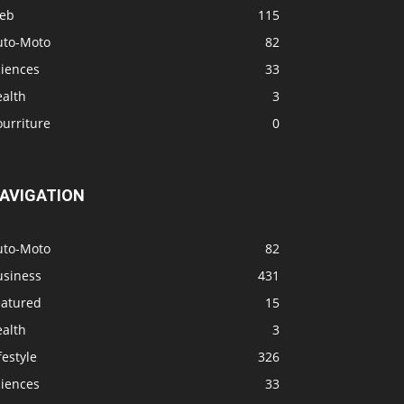
eb
115
uto-Moto
82
ciences
33
ealth
3
urriture
0
AVIGATION
uto-Moto
82
usiness
431
eatured
15
ealth
3
festyle
326
ciences
33