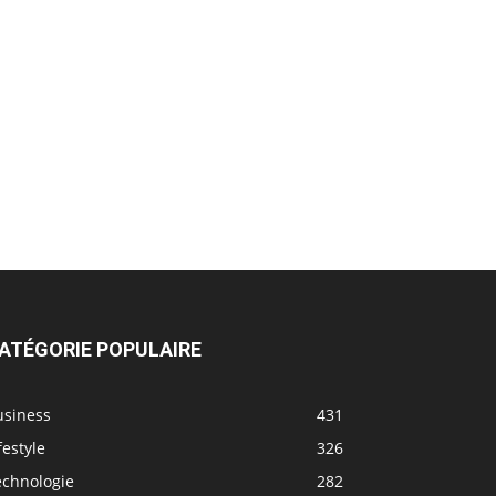
ATÉGORIE POPULAIRE
usiness
431
festyle
326
echnologie
282