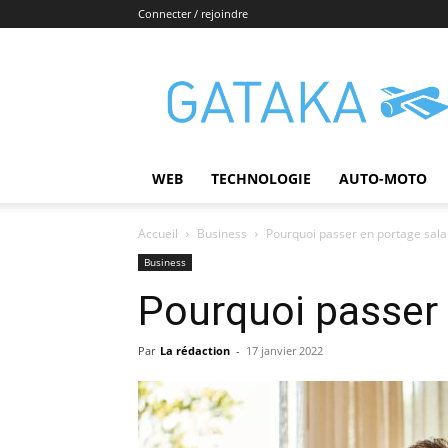
Connecter / rejoindre
Gataka
WEB
TECHNOLOGIE
AUTO-MOTO
Accueil
Business
Pourquoi passer en portage salar
Business
Pourquoi passer 
Par
La rédaction
-
17 janvier 2022