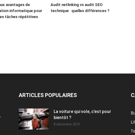
aux avantages de
Audit netlinking vs audit SEO
ation informatique pour
technique : quelles différences ?
des tâches répétitives
ARTICLES POPULAIRES
C
La voiture qui vole, c’est pour
B
r
bientôt ?
Li
8 décembre 2015
T