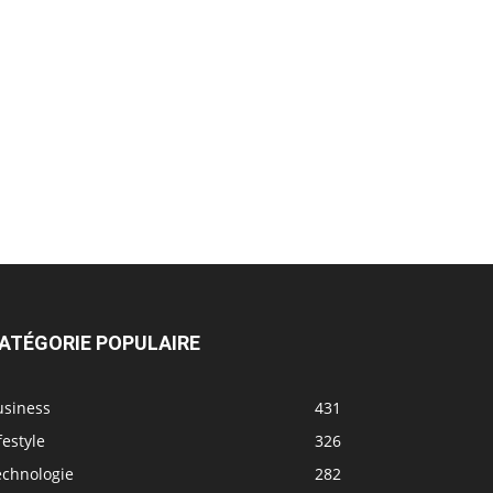
ATÉGORIE POPULAIRE
usiness
431
festyle
326
echnologie
282