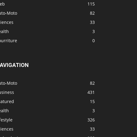
eb
115
uto-Moto
82
ciences
33
ealth
3
urriture
0
AVIGATION
uto-Moto
82
usiness
431
eatured
15
ealth
3
festyle
326
ciences
33