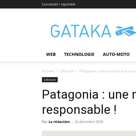
Connecter / rejoindre
Gataka
WEB
TECHNOLOGIE
AUTO-MOTO
Accueil
Lifestyle
Patagonia : une marque éco-resp
Lifestyle
Patagonia : une
responsable !
Par
La rédaction
-
20 décembre 2018