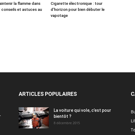
aintenir la flamme dans
Cigarette électronique : tour
: conseils et astuces au
d’horizon pour bien débuter le
vapotage
ARTICLES POPULAIRES
C
La voiture qui vole, c’est pour
B
r
bientôt ?
Li
8 décembre 2015
T