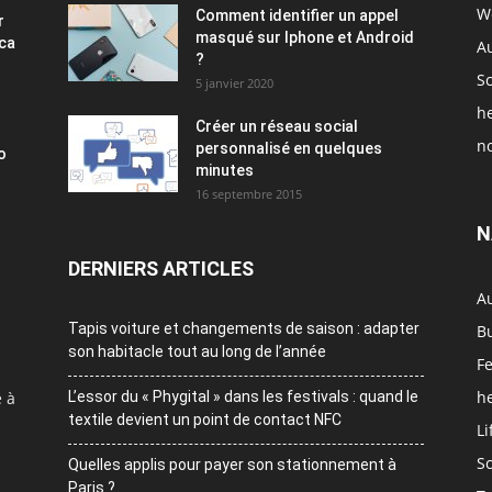
W
Comment identifier un appel
r
masqué sur Iphone et Android
ica
A
?
S
5 janvier 2020
h
Créer un réseau social
no
personnalisé en quelques
o
minutes
16 septembre 2015
N
DERNIERS ARTICLES
A
Tapis voiture et changements de saison : adapter
B
son habitacle tout au long de l’année
F
h
e à
L’essor du « Phygital » dans les festivals : quand le
textile devient un point de contact NFC
Li
S
Quelles applis pour payer son stationnement à
Paris ?