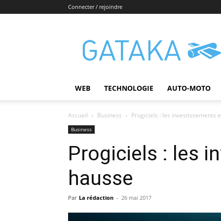
Connecter / rejoindre
Gataka
WEB
TECHNOLOGIE
AUTO-MOTO
Accueil
Business
Progiciels : les investissements
Business
Progiciels : les 
hausse
Par
La rédaction
-
26 mai 2017