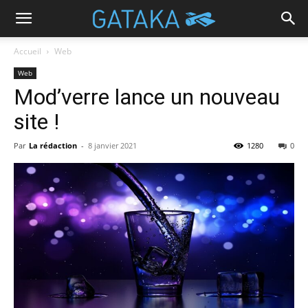
Accueil
Web
Web
Mod’verre lance un nouveau
site !
Par
La rédaction
-
8 janvier 2021
1280
0