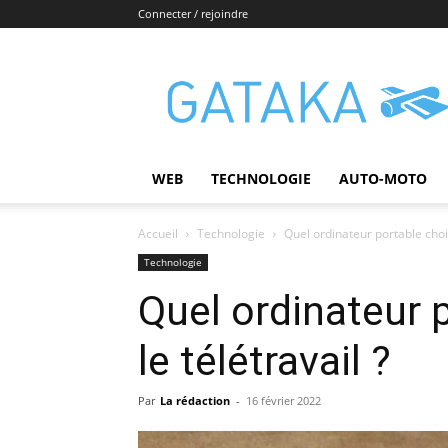
Connecter / rejoindre
Gataka
WEB
TECHNOLOGIE
AUTO-MOTO
Accueil
Technologie
Quel ordinateur portable chois
Technologie
Quel ordinateur 
le télétravail ?
Par
La rédaction
-
16 février 2022