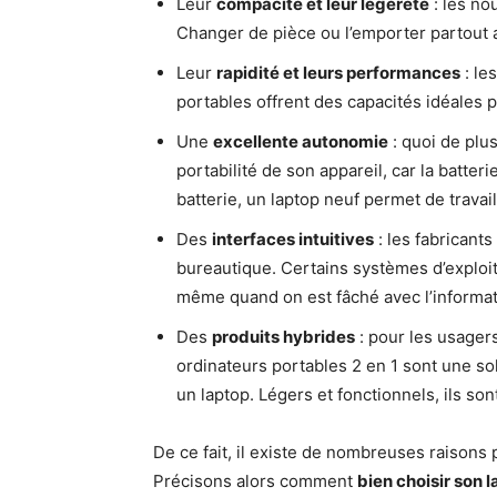
Leur
compacité et leur légèreté
: les no
Changer de pièce ou l’emporter partout 
Leur
rapidité et leurs performances
: le
portables offrent des capacités idéales p
Une
excellente autonomie
: quoi de plu
portabilité de son appareil, car la batter
batterie, un laptop neuf permet de travaill
Des
interfaces intuitives
: les fabricant
bureautique. Certains systèmes d’exploit
même quand on est fâché avec l’informat
Des
produits hybrides
: pour les usagers
ordinateurs portables 2 en 1 sont une so
un laptop. Légers et fonctionnels, ils so
De ce fait, il existe de nombreuses raisons
Précisons alors comment
bien choisir son 