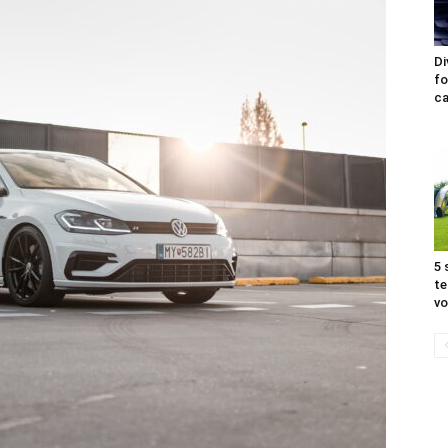
Di
fo
ca
5 
te
vo