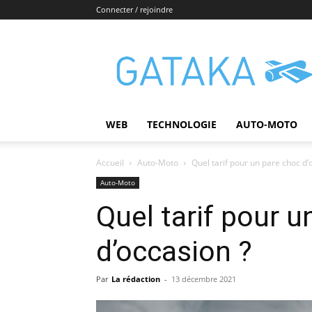
Connecter / rejoindre
Gataka
WEB
TECHNOLOGIE
AUTO-MOTO
Accueil
Auto-Moto
Quel tarif pour un pare choc d’
Auto-Moto
Quel tarif pour u
d’occasion ?
Par
La rédaction
-
13 décembre 2021