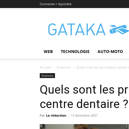
Connecter / rejoindre
Gataka
WEB
TECHNOLOGIE
AUTO-MOTO
Accueil
Sciences
Quels sont les principaux atouts 
Sciences
Quels sont les p
centre dentaire ?
Par
La rédaction
-
13 décembre 2021