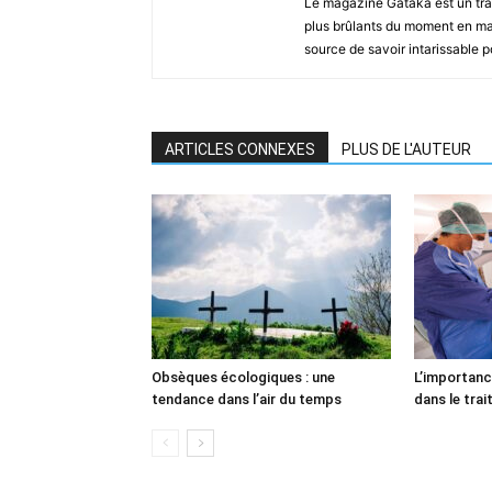
Le magazine Gataka est un tran
plus brûlants du moment en mat
source de savoir intarissable 
ARTICLES CONNEXES
PLUS DE L'AUTEUR
Obsèques écologiques : une
L’importanc
tendance dans l’air du temps
dans le tra