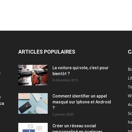
ARTICLES POPULAIRES
C
La voiture qui vole, c’est pour
B
r
bientôt ?
Li
8 décembre 2015
T
W
Comment identifier un appel
r
masqué sur Iphone et Android
ica
A
?
S
5 janvier 2020
h
Créer un réseau social
no
personnalisé en quelques