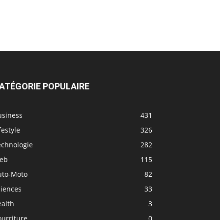
ATÉGORIE POPULAIRE
usiness
431
festyle
326
echnologie
282
eb
115
uto-Moto
82
ciences
33
ealth
3
urriture
0