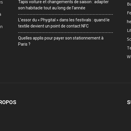
es
Tapis voiture et changements de saison : adapter
B
son habitacle tout au long de l’année
F
à
L’essor du « Phygital » dans les festivals : quand le
he
on
textile devient un point de contact NFC
Li
Quelles applis pour payer son stationnement à
Sc
Paris ?
T
W
PROPOS
S