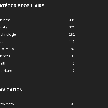
ATÉGORIE POPULAIRE
usiness
431
festyle
326
echnologie
282
eb
115
uto-Moto
82
iences
33
alth
3
urriture
0
AVIGATION
uto-Moto
82