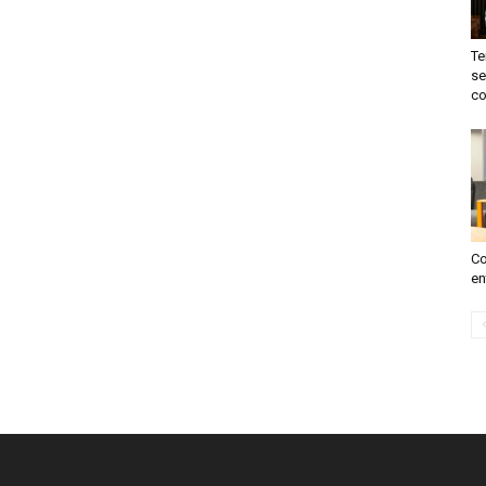
Te
se
co
Co
en