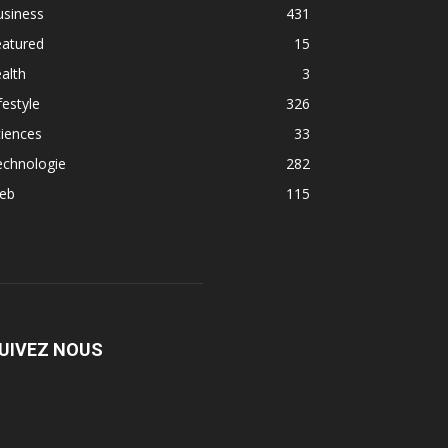
usiness
431
eatured
15
alth
3
festyle
326
iences
33
echnologie
282
eb
115
UIVEZ NOUS