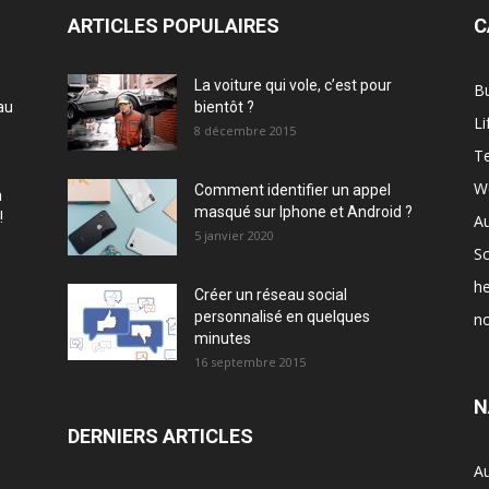
ARTICLES POPULAIRES
C
La voiture qui vole, c’est pour
B
au
bientôt ?
Li
8 décembre 2015
T
W
Comment identifier un appel
à
masqué sur Iphone et Android ?
!
A
5 janvier 2020
Sc
he
Créer un réseau social
personnalisé en quelques
no
minutes
16 septembre 2015
N
DERNIERS ARTICLES
A