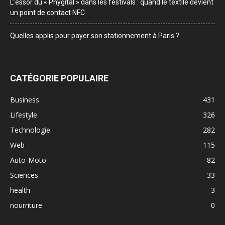
L’essor du « Phygital » dans les festivals : quand le textile devient
un point de contact NFC
Quelles applis pour payer son stationnement à Paris ?
CATÉGORIE POPULAIRE
Business
431
Lifestyle
326
Technologie
282
Web
115
Auto-Moto
82
Sciences
33
health
3
nourriture
0