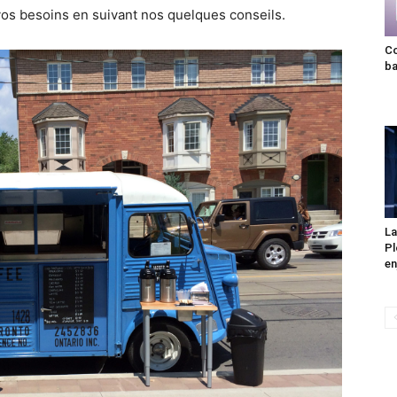
vos besoins en suivant nos quelques conseils.
Co
ba
La
Pl
en