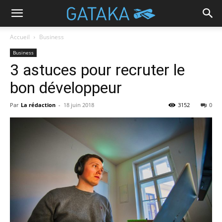
Accueil
Business
Business
3 astuces pour recruter le
bon développeur
Par
La rédaction
-
18 juin 2018
3152
0