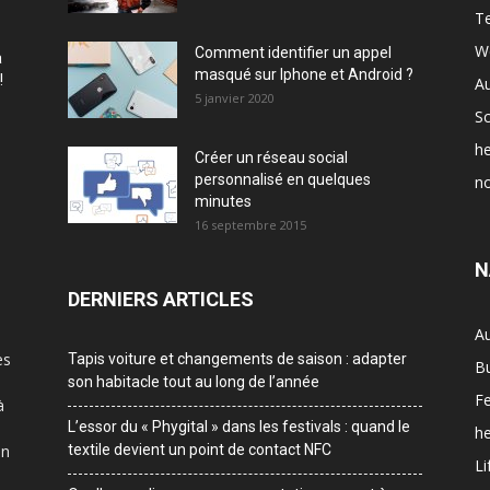
T
W
Comment identifier un appel
à
masqué sur Iphone et Android ?
!
A
5 janvier 2020
Sc
he
Créer un réseau social
personnalisé en quelques
no
minutes
16 septembre 2015
N
DERNIERS ARTICLES
A
es
Tapis voiture et changements de saison : adapter
B
son habitacle tout au long de l’année
F
à
L’essor du « Phygital » dans les festivals : quand le
he
on
textile devient un point de contact NFC
Li