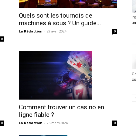
Quels sont les tournois de
Po
machines à sous ? Un guide...
un
La Rédaction
-
29 avril 2024
0
0
Go
co
Comment trouver un casino en
ligne fiable ?
.
La Rédaction
-
25 mars 2024
0
0