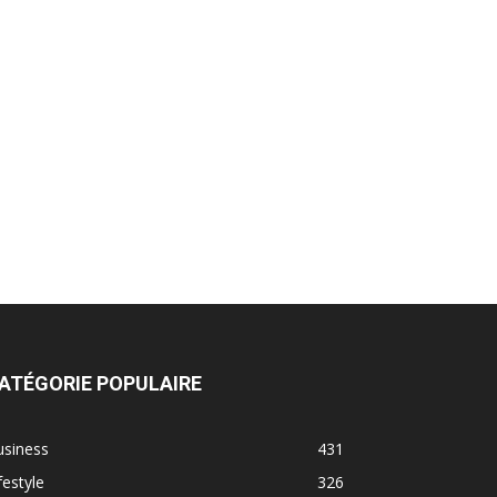
ATÉGORIE POPULAIRE
usiness
431
festyle
326