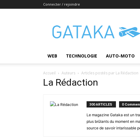
Connecter / rejoindre
Gataka
WEB
TECHNOLOGIE
AUTO-MOTO
Accueil
Auteurs
Articles postés par La Rédaction
La Rédaction
300 ARTICLES
0 Comment
Le magazine Gataka est un tran
plus brûlants du moment en mat
source de savoir intarissable 