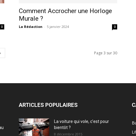
Comment Accrocher une Horloge
Murale ?
La Rédaction
-
5 janvier 2024
0
0
Page 3 sur 30
ARTICLES POPULAIRES
C
La voiture qui vole, c’est pour
B
au
bientôt ?
Li
8 décembre 2015