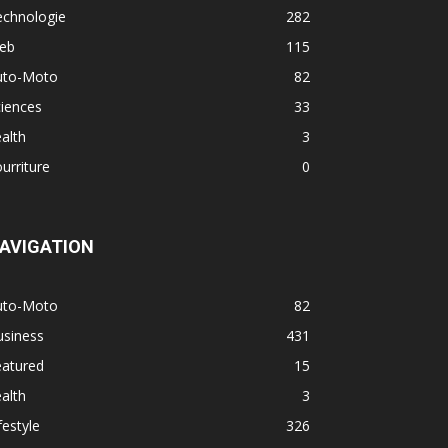
echnologie
282
eb
115
uto-Moto
82
iences
33
alth
3
urriture
0
AVIGATION
uto-Moto
82
usiness
431
eatured
15
alth
3
festyle
326