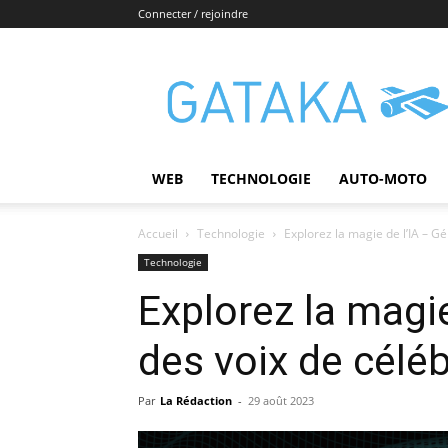
Connecter / rejoindre
Gataka
WEB
TECHNOLOGIE
AUTO-MOTO
Accueil
Technologie
Explorez la magie de l’IA – Gé
Technologie
Explorez la magie
des voix de céléb
Par
La Rédaction
-
29 août 2023