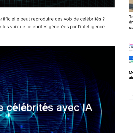
To
tificielle peut reproduire des voix de célébrités ?
di
r les voix de célébrités générées par l’intelligence
ca
Me
ai