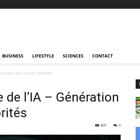
BUSINESS
LIFESTYLE
SCIENCES
CONTACT
nération des voix de célébrités
 de l’IA – Génération
rités
631
0