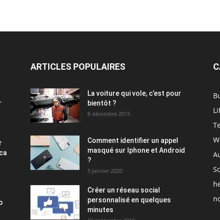
ARTICLES POPULAIRES
C
La voiture qui vole, c’est pour
B
r
bientôt ?
Li
8 décembre 2015
T
W
Comment identifier un appel
r
masqué sur Iphone et Android
ica
A
?
S
5 janvier 2020
h
Créer un réseau social
no
personnalisé en quelques
o
minutes