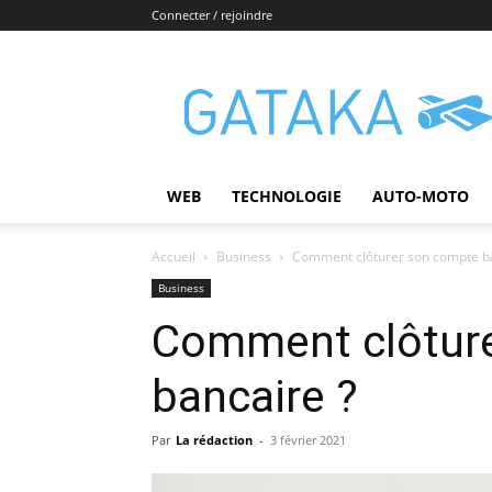
Connecter / rejoindre
Gataka
WEB
TECHNOLOGIE
AUTO-MOTO
Accueil
Business
Comment clôturer son compte ba
Business
Comment clôtur
bancaire ?
Par
La rédaction
-
3 février 2021