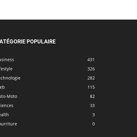
ATÉGORIE POPULAIRE
usiness
431
festyle
326
echnologie
282
eb
115
uto-Moto
82
ciences
33
ealth
3
urriture
0