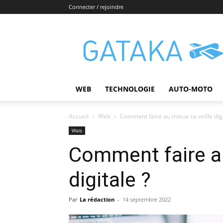
Connecter / rejoindre
Gataka
WEB
TECHNOLOGIE
AUTO-MOTO
Accueil
Web
Comment faire au mieux sa veille digi
Web
Comment faire au
digitale ?
Par
La rédaction
-
14 septembre 2022