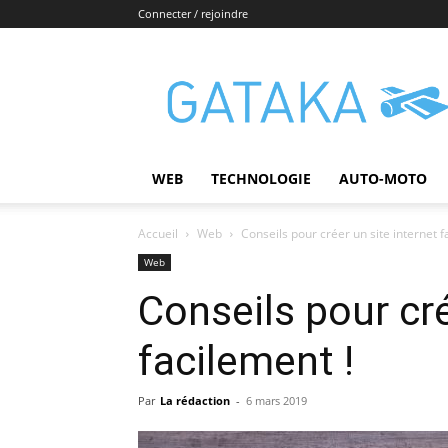
Connecter / rejoindre
Gataka
WEB
TECHNOLOGIE
AUTO-MOTO
Accueil
Web
Conseils pour créer un site internet f
Web
Conseils pour cré
facilement !
Par
La rédaction
-
6 mars 2019