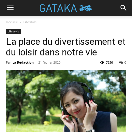
Accueil
Lifestyle
Lifestyle
La place du divertissement et
du loisir dans notre vie
Par
La Rédaction
-
21 février 2020
7656
0