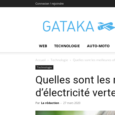
Connecter / rejoindre
Gataka
WEB
TECHNOLOGIE
AUTO-MOTO
Accueil
Technologie
Quelles sont les meilleures off
Technologie
Quelles sont les 
d’électricité vert
Par
La rédaction
-
27 mars 2020