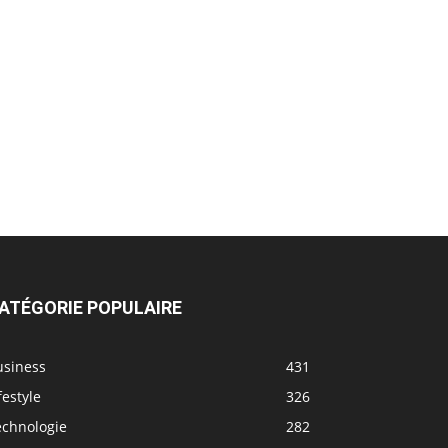
ATÉGORIE POPULAIRE
usiness
431
festyle
326
echnologie
282