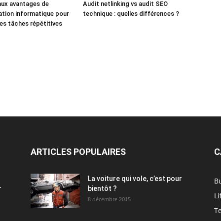
aux avantages de
Audit netlinking vs audit SEO
ation informatique pour
technique : quelles différences ?
des tâches répétitives
ARTICLES POPULAIRES
C
La voiture qui vole, c’est pour
B
r
bientôt ?
Li
8 décembre 2015
T