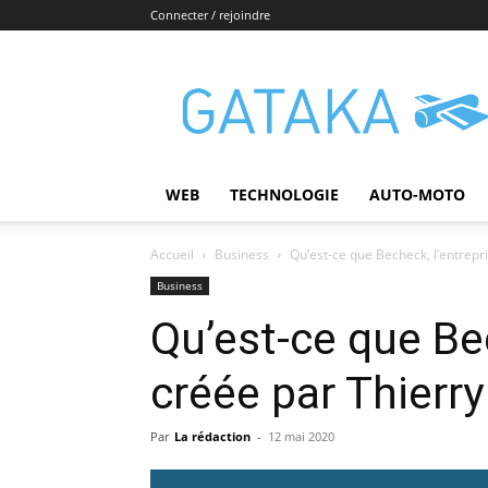
Connecter / rejoindre
Gataka
WEB
TECHNOLOGIE
AUTO-MOTO
Accueil
Business
Qu’est-ce que Becheck, l’entrepr
Business
Qu’est-ce que Bec
créée par Thierr
Par
La rédaction
-
12 mai 2020