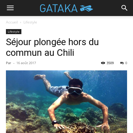
Accueil
Lifestyle
Lifestyle
Séjour plongée hors du
commun au Chili
Par
-
16 août 2017
3509
0